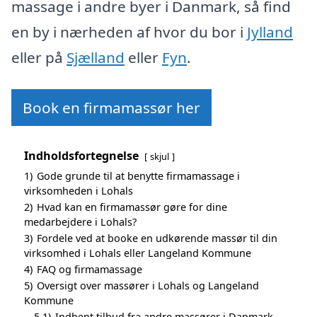
massage i andre byer i Danmark, så find
en by i nærheden af hvor du bor i
Jylland
eller på
Sjælland
eller
Fyn
.
Book en firmamassør her
Indholdsfortegnelse
skjul
1)
Gode grunde til at benytte firmamassage i
virksomheden i Lohals
2)
Hvad kan en firmamassør gøre for dine
medarbejdere i Lohals?
3)
Fordele ved at booke en udkørende massør til din
virksomhed i Lohals eller Langeland Kommune
4)
FAQ og firmamassage
5)
Oversigt over massører i Lohals og Langeland
Kommune
5.1)
Indhent tilbud fra andre massører i Danmark