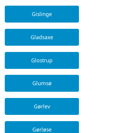
Gislinge
Gladsaxe
Glostrup
Glumsø
Gørlev
Gørløse