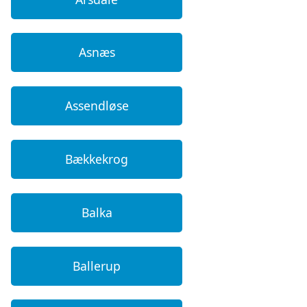
Asnæs
Assendløse
Bækkekrog
Balka
Ballerup