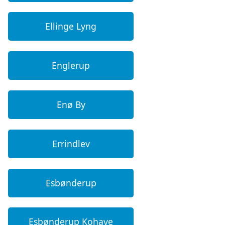
Ellinge Lyng
Englerup
Enø By
Errindlev
Esbønderup
Esbønderup Kohave