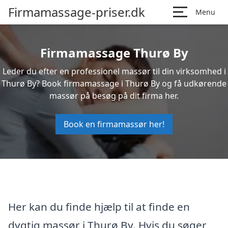
Firmamassage-priser.dk
Menu
Firmamassage Thurø By
Leder du efter en professionel massør til din virksomhed i
Thurø By? Book firmamassage i Thurø By og få udkørende
massør på besøg på dit firma her.
Book en firmamassør her!
Her kan du finde hjælp til at finde en
dygtig massør i Thurø By. Hvis du søger