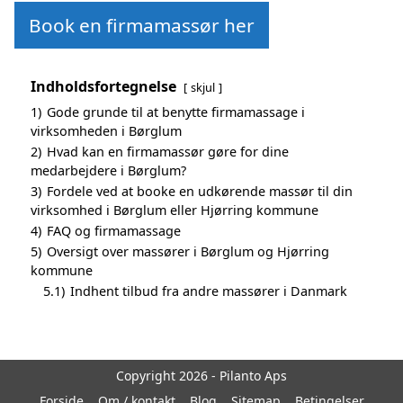
Book en firmamassør her
Indholdsfortegnelse
skjul
1)
Gode grunde til at benytte firmamassage i
virksomheden i Børglum
2)
Hvad kan en firmamassør gøre for dine
medarbejdere i Børglum?
3)
Fordele ved at booke en udkørende massør til din
virksomhed i Børglum eller Hjørring kommune
4)
FAQ og firmamassage
5)
Oversigt over massører i Børglum og Hjørring
kommune
5.1)
Indhent tilbud fra andre massører i Danmark
Copyright 2026 - Pilanto Aps
Forside
Om / kontakt
Blog
Sitemap
Betingelser