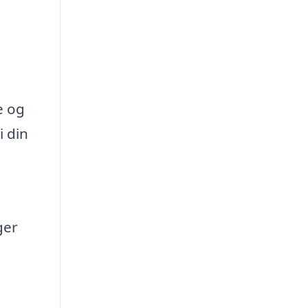
e og
i din
ger