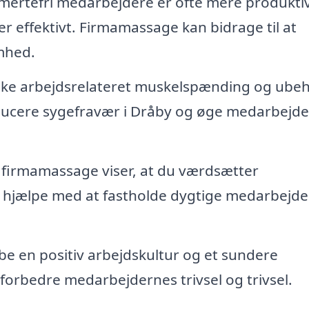
mertefri medarbejdere er ofte mere produkti
r effektivt. Firmamassage kan bidrage til at
mhed.
ke arbejdsrelateret muskelspænding og ube
ucere sygefravær i Dråby og øge medarbejd
 firmamassage viser, at du værdsætter
 hjælpe med at fastholde dygtige medarbejder
 en positiv arbejdskultur og et sundere
n forbedre medarbejdernes trivsel og trivsel.