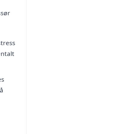
ssør
tress
ntalt
es
på