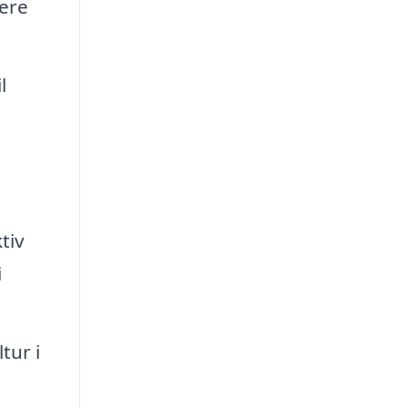
ere
l
tiv
i
tur i