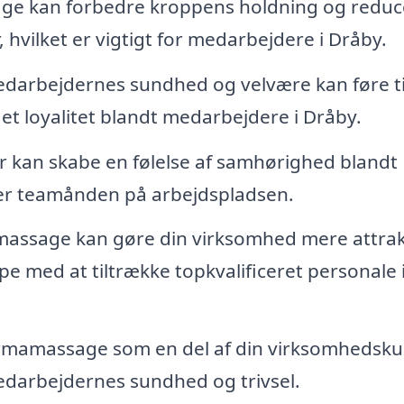
e kan forbedre kroppens holdning og reduc
 hvilket er vigtigt for medarbejdere i Dråby.
edarbejdernes sundhed og velvære kan føre ti
t loyalitet blandt medarbejdere i Dråby.
kan skabe en følelse af samhørighed blandt
ker teamånden på arbejdspladsen.
massage kan gøre din virksomhed mere attrak
e med at tiltrække topkvalificeret personale 
rmamassage som en del af din virksomhedskul
medarbejdernes sundhed og trivsel.