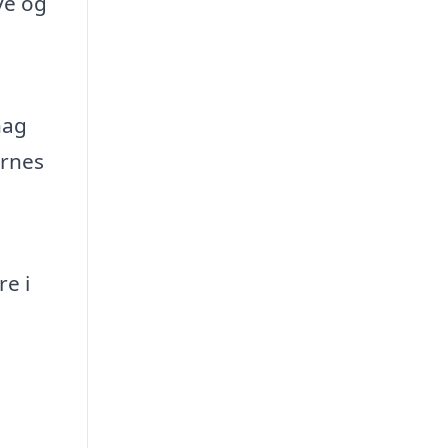
ve og
hag
ernes
e i