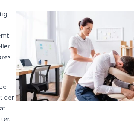
tig
emt
ller
ores
yde
, der
at
ter.