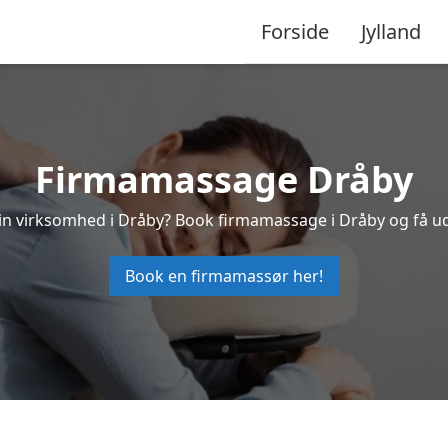
Forside
Jylland
Firmamassage Dråby
 din virksomhed i Dråby? Book firmamassage i Dråby og få u
Book en firmamassør her!