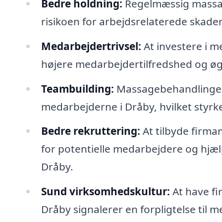
Bedre holdning:
Regelmæssig massag
risikoen for arbejdsrelaterede skader,
Medarbejdertrivsel:
At investere i m
højere medarbejdertilfredshed og øge
Teambuilding:
Massagebehandlinger 
medarbejderne i Dråby, hvilket styr
Bedre rekruttering:
At tilbyde firma
for potentielle medarbejdere og hjælp
Dråby.
Sund virksomhedskultur:
At have fi
Dråby signalerer en forpligtelse til 