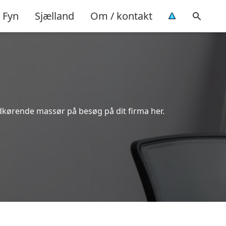
Fyn
Sjælland
Om / kontakt
dkørende massør på besøg på dit firma her.