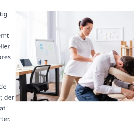
tig
emt
ller
ores
yde
, der
at
ter.