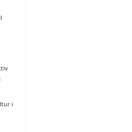
l
tiv
i
tur i