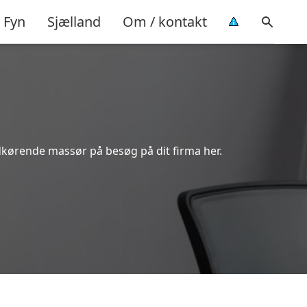
Fyn
Sjælland
Om / kontakt
dkørende massør på besøg på dit firma her.