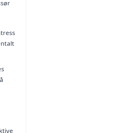
ssør
tress
ntalt
es
på
ktive