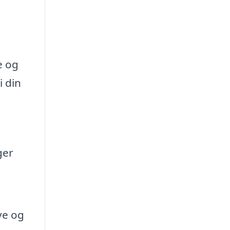
e og
i din
ger
ve og