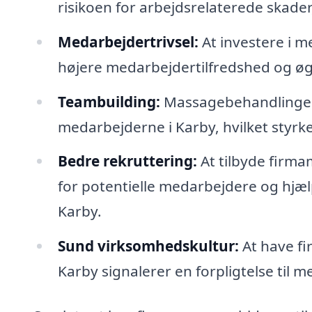
risikoen for arbejdsrelaterede skader,
Medarbejdertrivsel:
At investere i m
højere medarbejdertilfredshed og øge
Teambuilding:
Massagebehandlinger 
medarbejderne i Karby, hvilket styr
Bedre rekruttering:
At tilbyde firma
for potentielle medarbejdere og hjælp
Karby.
Sund virksomhedskultur:
At have fi
Karby signalerer en forpligtelse til 