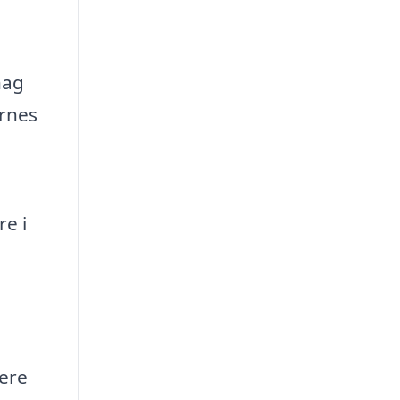
hag
rnes
e i
ere