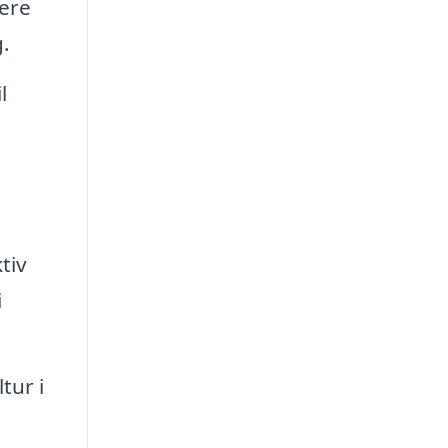
ere
g.
l
tiv
i
tur i