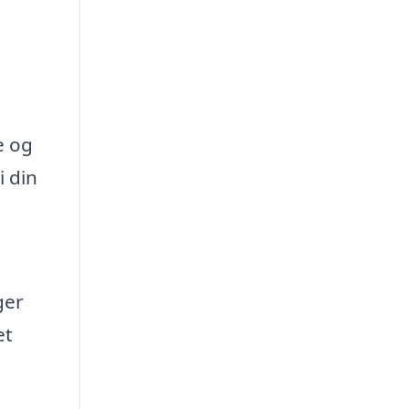
e og
i din
ger
et