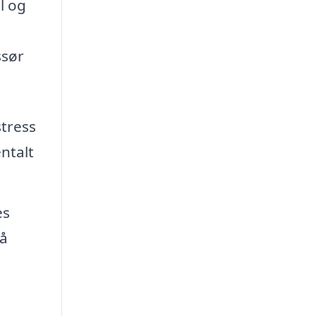
l og
ssør
tress
ntalt
es
på