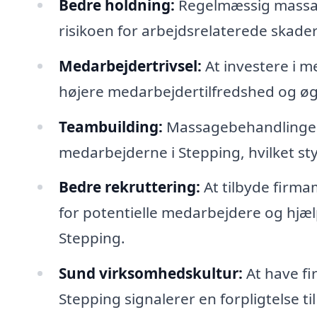
Bedre holdning:
Regelmæssig massag
risikoen for arbejdsrelaterede skader,
Medarbejdertrivsel:
At investere i m
højere medarbejdertilfredshed og øge
Teambuilding:
Massagebehandlinger 
medarbejderne i Stepping, hvilket s
Bedre rekruttering:
At tilbyde firma
for potentielle medarbejdere og hjælp
Stepping.
Sund virksomhedskultur:
At have fi
Stepping signalerer en forpligtelse t