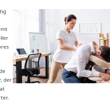
tig
emt
ller
ores
yde
, der
at
ter.