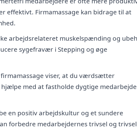
mertefri medarbejdere er ofte mere produkti
r effektivt. Firmamassage kan bidrage til at
mhed.
ke arbejdsrelateret muskelspænding og ube
ucere sygefravær i Stepping og øge
 firmamassage viser, at du værdsætter
 hjælpe med at fastholde dygtige medarbejder
 en positiv arbejdskultur og et sundere
 kan forbedre medarbejdernes trivsel og trivsel