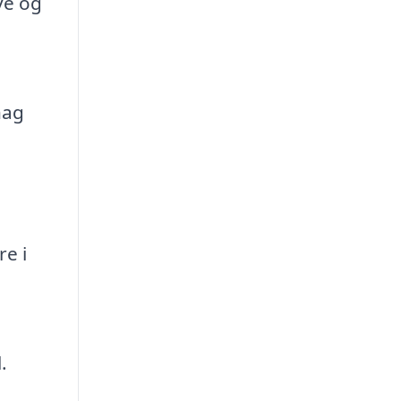
ve og
hag
e i
.