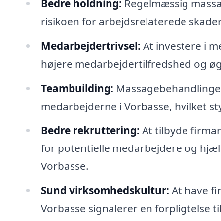
Bedre holdning:
Regelmæssig massag
risikoen for arbejdsrelaterede skader,
Medarbejdertrivsel:
At investere i m
højere medarbejdertilfredshed og øge
Teambuilding:
Massagebehandlinger 
medarbejderne i Vorbasse, hvilket s
Bedre rekruttering:
At tilbyde firma
for potentielle medarbejdere og hjælp
Vorbasse.
Sund virksomhedskultur:
At have fi
Vorbasse signalerer en forpligtelse t