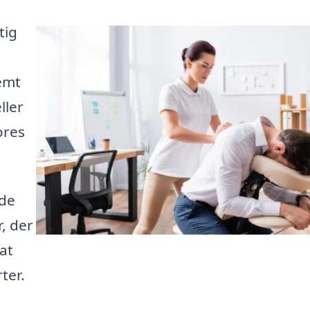
tig
emt
ller
ores
yde
, der
at
ter.