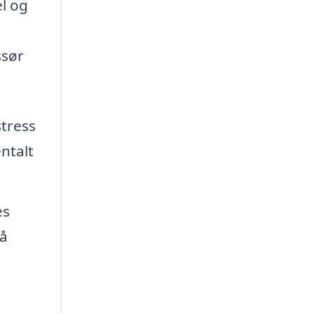
el og
ssør
tress
ntalt
es
på