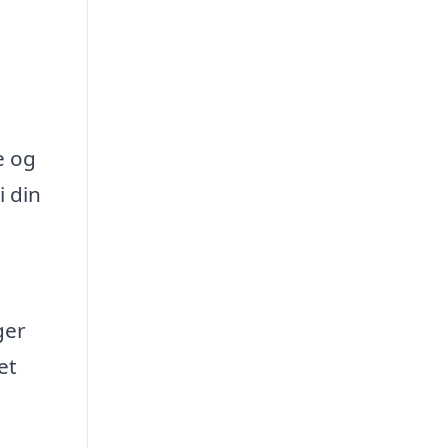
e og
i din
ger
et