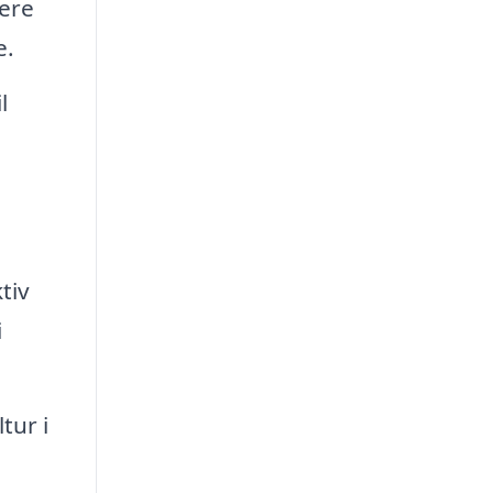
ere
e.
l
tiv
i
tur i