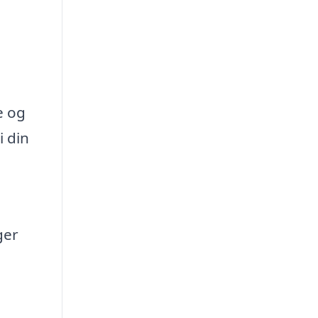
e og
i din
ger