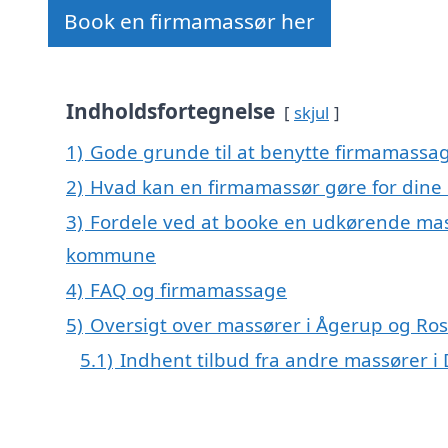
Book en firmamassør her
Indholdsfortegnelse
skjul
1)
Gode grunde til at benytte firmamassa
2)
Hvad kan en firmamassør gøre for dine
3)
Fordele ved at booke en udkørende mass
kommune
4)
FAQ og firmamassage
5)
Oversigt over massører i Ågerup og R
5.1)
Indhent tilbud fra andre massører 