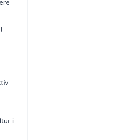
ere
l
tiv
i
tur i