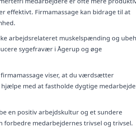
mertefri medarbejdere er ofte mere produkti
r effektivt. Firmamassage kan bidrage til at
mhed.
ke arbejdsrelateret muskelspænding og ube
ucere sygefravær i Ågerup og øge
 firmamassage viser, at du værdsætter
 hjælpe med at fastholde dygtige medarbejder
 en positiv arbejdskultur og et sundere
an forbedre medarbejdernes trivsel og trivsel.