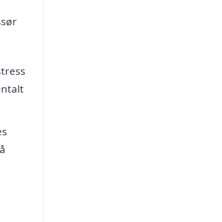
ssør
tress
ntalt
es
på