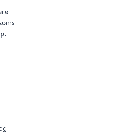
ere
ksoms
p.
 og