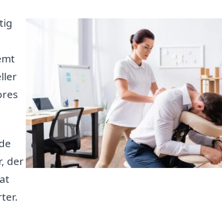
tig
emt
ller
ores
yde
, der
at
ter.