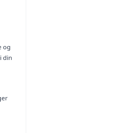
e og
i din
ger