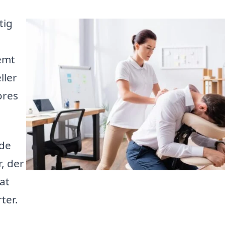
tig
emt
ller
ores
yde
, der
at
ter.