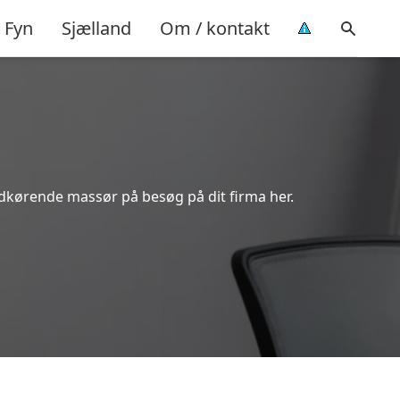
Fyn
Sjælland
Om / kontakt
dkørende massør på besøg på dit firma her.