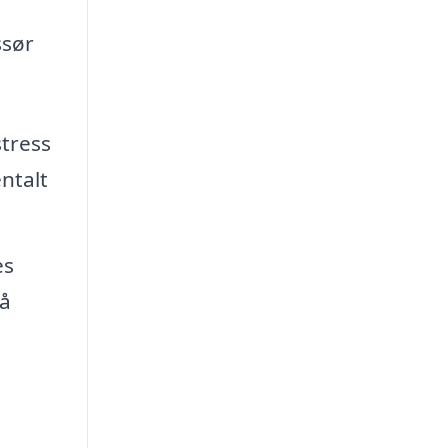
ssør
tress
ntalt
es
på