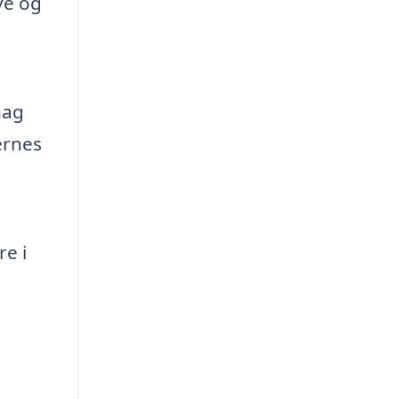
ve og
hag
ernes
e i