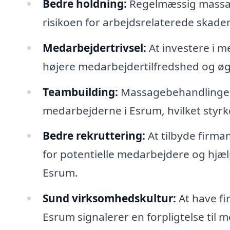
Bedre holdning:
Regelmæssig massag
risikoen for arbejdsrelaterede skader
Medarbejdertrivsel:
At investere i m
højere medarbejdertilfredshed og øge
Teambuilding:
Massagebehandlinger 
medarbejderne i Esrum, hvilket styr
Bedre rekruttering:
At tilbyde firma
for potentielle medarbejdere og hjælp
Esrum.
Sund virksomhedskultur:
At have fi
Esrum signalerer en forpligtelse til 