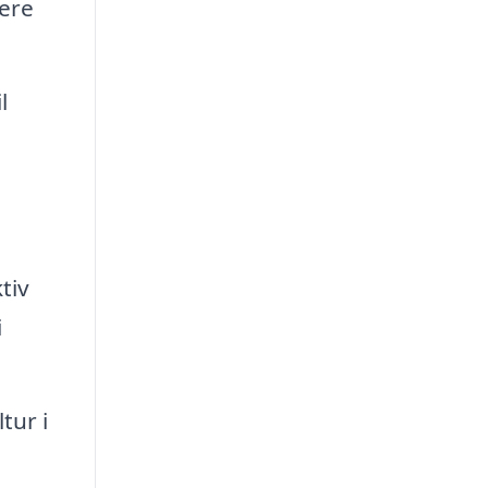
ere
l
tiv
i
tur i