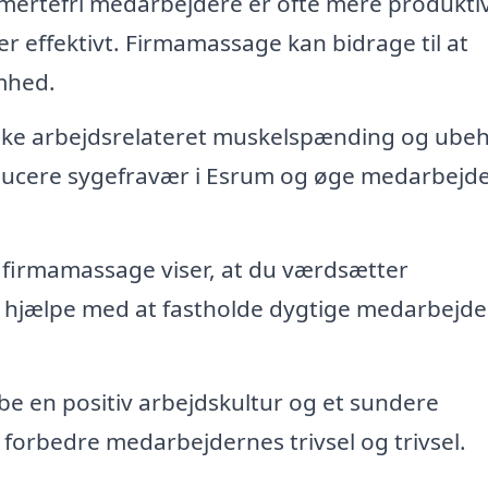
mertefri medarbejdere er ofte mere produkti
r effektivt. Firmamassage kan bidrage til at
mhed.
ke arbejdsrelateret muskelspænding og ube
ducere sygefravær i Esrum og øge medarbejd
 firmamassage viser, at du værdsætter
 hjælpe med at fastholde dygtige medarbejder
 en positiv arbejdskultur og et sundere
n forbedre medarbejdernes trivsel og trivsel.