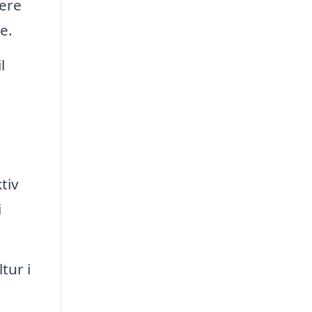
ere
e.
l
tiv
i
tur i