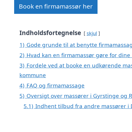
Book en firmamassør her
Indholdsfortegnelse
skjul
1)
Gode grunde til at benytte firmamassag
2)
Hvad kan en firmamassør gøre for dine
3)
Fordele ved at booke en udkørende mass
kommune
4)
FAQ og firmamassage
5)
Oversigt over massører i Gyrstinge og
5.1)
Indhent tilbud fra andre massører 