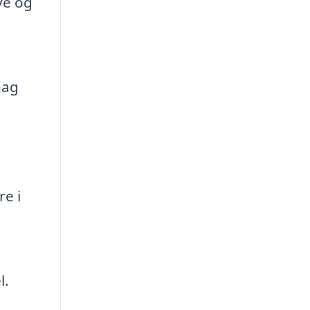
ve og
hag
e i
l.