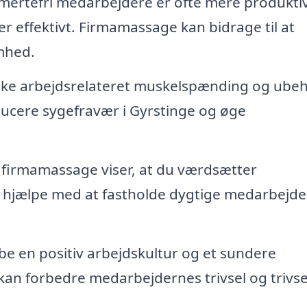
mertefri medarbejdere er ofte mere produkti
r effektivt. Firmamassage kan bidrage til at
mhed.
ke arbejdsrelateret muskelspænding og ube
ucere sygefravær i Gyrstinge og øge
 firmamassage viser, at du værdsætter
 hjælpe med at fastholde dygtige medarbejder
 en positiv arbejdskultur og et sundere
 kan forbedre medarbejdernes trivsel og trivse