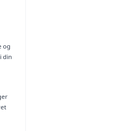
e og
i din
ger
ret