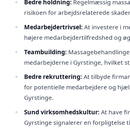
Bedre holdning:
Regelmæssig massag
risikoen for arbejdsrelaterede skader,
Medarbejdertrivsel:
At investere i m
højere medarbejdertilfredshed og øge
Teambuilding:
Massagebehandlinger 
medarbejderne i Gyrstinge, hvilket 
Bedre rekruttering:
At tilbyde firma
for potentielle medarbejdere og hjælp
Gyrstinge.
Sund virksomhedskultur:
At have fi
Gyrstinge signalerer en forpligtelse 