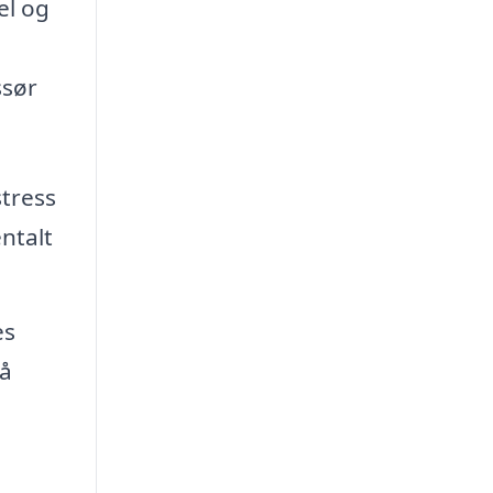
el og
ssør
tress
ntalt
es
på