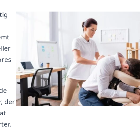
tig
emt
ller
ores
yde
, der
at
ter.