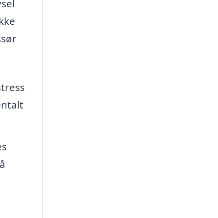
sel
ække
ssør
tress
ntalt
es
på