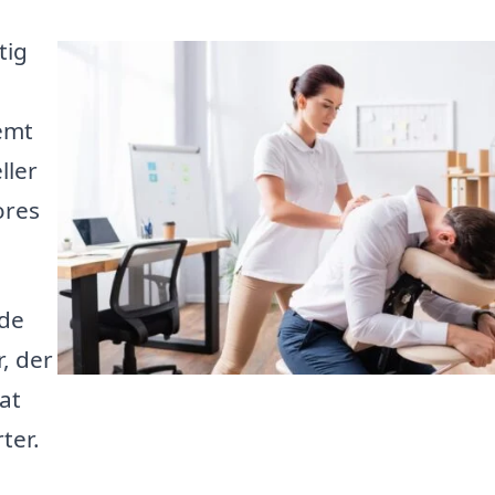
tig
emt
ller
ores
yde
, der
at
ter.