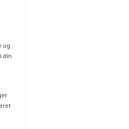
e og
i din
ger
eret