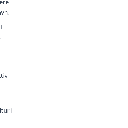
ere
avn.
l
.
tiv
i
tur i