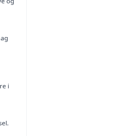
ve og
hag
e i
el.