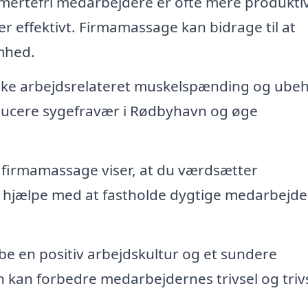
mertefri medarbejdere er ofte mere produkti
r effektivt. Firmamassage kan bidrage til at
mhed.
ke arbejdsrelateret muskelspænding og ube
ucere sygefravær i Rødbyhavn og øge
 firmamassage viser, at du værdsætter
 hjælpe med at fastholde dygtige medarbejder
 en positiv arbejdskultur og et sundere
n kan forbedre medarbejdernes trivsel og trivs